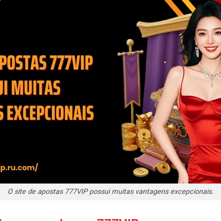
O site de apostas 777VIP possui muitas vantagens excepcionais.