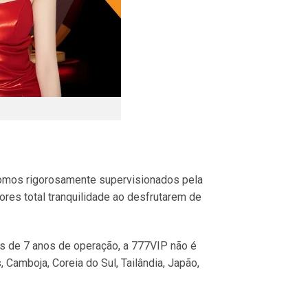
 somos rigorosamente supervisionados pela
res total tranquilidade ao desfrutarem de
s de 7 anos de operação, a 777VIP não é
Camboja, Coreia do Sul, Tailândia, Japão,