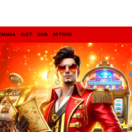
EMIADA
SLOT
GUIA
ARTIGOS