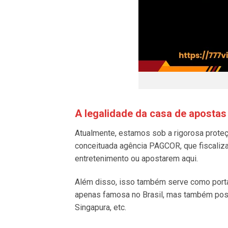
A legalidade da casa de apostas
Atualmente, estamos sob a rigorosa proteç
conceituada agência PAGCOR, que fiscaliza
entretenimento ou apostarem aqui.
Além disso, isso também serve como porta
apenas famosa no Brasil, mas também possu
Singapura, etc.