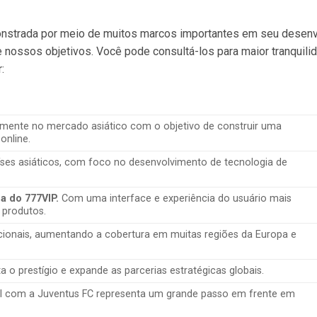
onstrada por meio de muitos marcos importantes em seu dese
 nossos objetivos. Você pode consultá-los para maior tranquilid
:
lmente no mercado asiático com o objetivo de construir uma
online.
íses asiáticos, com foco no desenvolvimento de tecnologia de
a do 777VIP.
Com uma interface e experiência do usuário mais
 produtos.
ionais, aumentando a cobertura em muitas regiões da Europa e
o prestígio e expande as parcerias estratégicas globais.
ial com a Juventus FC representa um grande passo em frente em