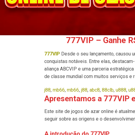
777VIP – Ganhe R$
777VIP
Desde o seu lançamento, causou um
conquistas notáveis. Entre elas, destaca
aliança ABCVIP e uma parceria estratégica
de classe mundial com muitos serviços e 
j88
,
mb66
,
mb66
,
j88
,
abc8
,
88clb
,
u888
,
u8
Apresentamos a 777VIP e 
Este site de jogos de azar online é atual
seguir sobre as origens e o desenvolvimen
A introdução do 777VIP