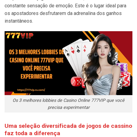
constante sensação de emoção. Este é o lugar ideal para
os apostadores desfrutarem da adrenalina dos ganhos
instantâneos.
Os 3 melhores lobbies de Casino Online 777VIP que você
precisa experimentar
Uma seleção diversificada de jogos de cassino
faz toda a diferença