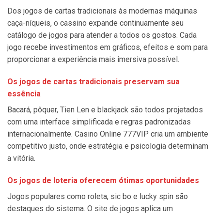
Dos jogos de cartas tradicionais às modernas máquinas
caça-níqueis, o cassino expande continuamente seu
catálogo de jogos para atender a todos os gostos. Cada
jogo recebe investimentos em gráficos, efeitos e som para
proporcionar a experiência mais imersiva possível.
Os jogos de cartas tradicionais preservam sua
essência
Bacará, pôquer, Tien Len e blackjack são todos projetados
com uma interface simplificada e regras padronizadas
internacionalmente. Casino Online 777VIP cria um ambiente
competitivo justo, onde estratégia e psicologia determinam
a vitória.
Os jogos de loteria oferecem ótimas oportunidades
Jogos populares como roleta, sic bo e lucky spin são
destaques do sistema. O site de jogos aplica um