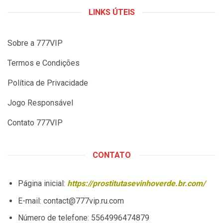
LINKS ÚTEIS
Sobre a 777VIP
Termos e Condições
Política de Privacidade
Jogo Responsável
Contato 777VIP
CONTATO
Página inicial:
https://prostitutasevinhoverde.br.com/
E-mail:
contact@777vip.ru.com
Número de telefone: 5564996474879